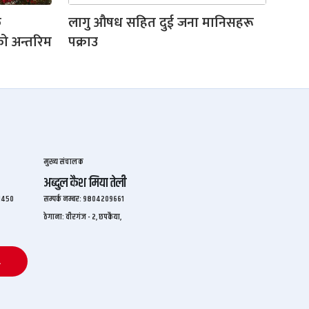
क
लागु औषध सहित दुई जना मानिसहरू
को अन्तरिम
पक्राउ
मुख्य संचालक
अब्दुल कैश मिया तेली
२१४५०
सम्पर्क नम्बर: ९८०४२०९६६१
ठेगाना: वीरगंज - २, छपकैया,
L