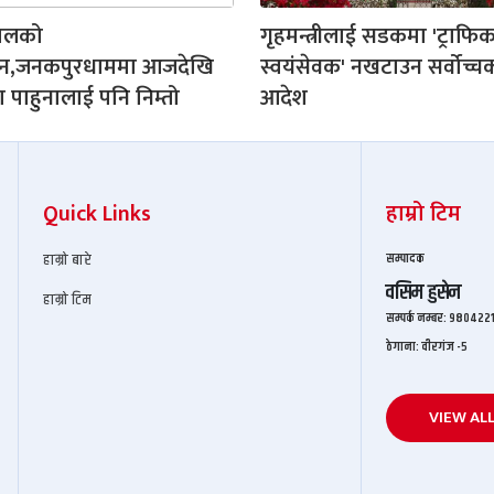
पालको
गृहमन्त्रीलाई सडकमा 'ट्राफि
शन,जनकपुरधाममा आजदेखि
स्वयंसेवक' नखटाउन सर्वोच्च
 पाहुनालाई पनि निम्तो
आदेश
Quick Links
हाम्रो टिम
हाम्रो बारे
सम्पादक
वसिम हुसेन
हाम्रो टिम
सम्पर्क नम्बर: ९८०४२
ठेगाना: वीरगंज -५
VIEW AL