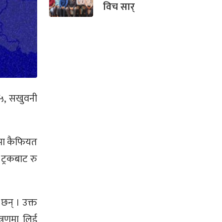
विच सार्
–५, सखुवनी
कमा कैफियत
 ट्रकबाट रु
छन् । उक्त
त्रणमा लिई