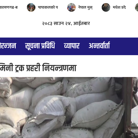
नारायणगढ-ब
चापाकलको प
नेपाल मुस्
मधेश प्रदे
२०८३ साउन २४, आईतबार
रन्जन
सूचना प्रविधि
व्यापार
अन्तर्वार्ता
ी ट्रक प्रहरी नियन्त्रणमा