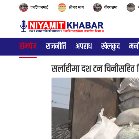
कालिकामाई
श्रीमद भाग
वीरगञ्जमा
होमपेज
राजनीति
अपराध
खेलकुद
मनो
सर्लाहीमा दश टन चिनीसहित मिन