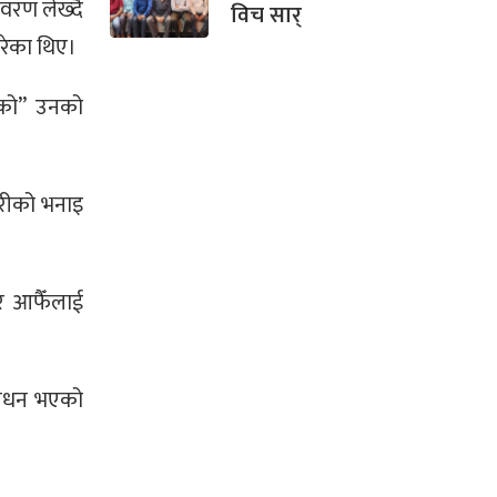
वरण लेख्दै
विच सार्
रेका थिए।
ेको” उनको
रहरीको भनाइ
एर आफैँलाई
 निधन भएको