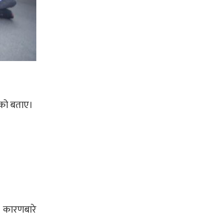
केको बताए।
त कारणबारे