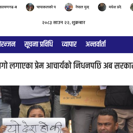
नारायणगढ-ब
चापाकलको प
नेपाल मुस्
मधेश प्रदे
२०८३ साउन २२, शुक्रबार
रन्जन
सूचना प्रविधि
व्यापार
अन्तर्वार्ता
ो लगाएका प्रेम आचार्यको निधनपछि अब सरकार