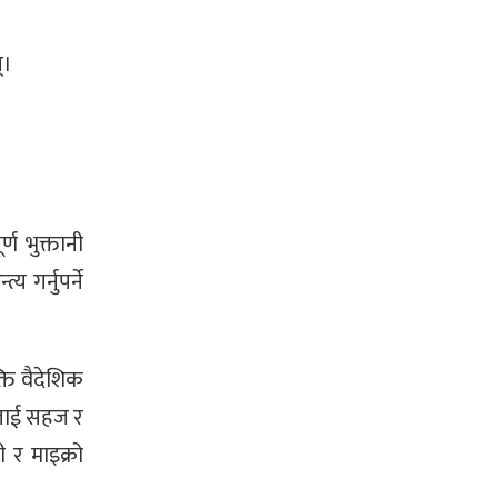
्।
र्ण भुक्तानी
य गर्नुपर्ने
्ति वैदेशिक
ातलाई सहज र
 र माइक्रो