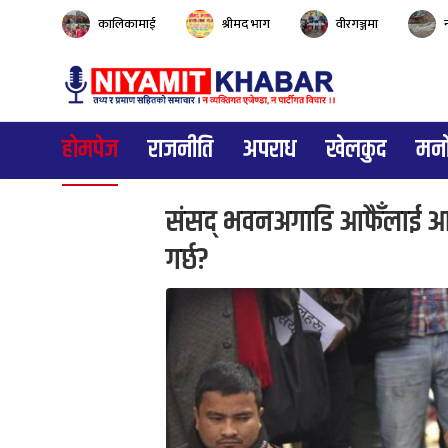
कालिकामाई
श्रीमद भाग
वीरगञ्जमा
होमपेज
राजनीति
अपराध
खेलकुद
मनो
संसद् भवनअगाडि आफैँलाई आग
गर्छ?