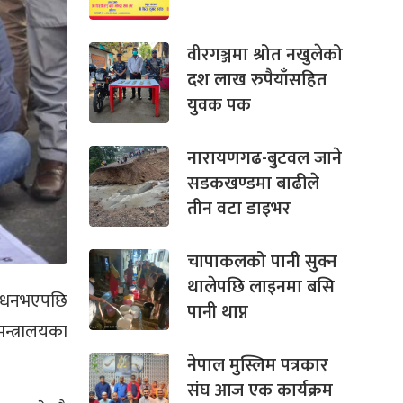
वीरगञ्जमा श्रोत नखुलेको
दश लाख रुपैयाँसहित
युवक पक
नारायणगढ-बुटवल जाने
सडकखण्डमा बाढीले
तीन वटा डाइभर
चापाकलको पानी सुक्न
थालेपछि लाइनमा बसि
निधनभएपछि
पानी थाप्न
मन्त्रालयका
नेपाल मुस्लिम पत्रकार
संघ आज एक कार्यक्रम